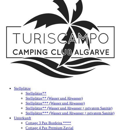
Stellplätze
Stellplätze**
Stellplätze** (Wasser und Abwasser)
Stellplätze*** (Wasser und Abwasser)
Stellplätze** (Wasser und Abwasser + privatem Sanitär)
Stellplätze*** (Wasser und Abwasser + privatem Sanitär)
Unterkunft
Cottage 3 Pax Bordeira ****
Cottage 4 Pax Premium Zavial